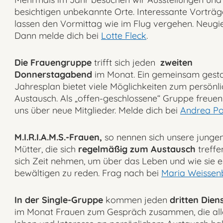
besichtigen unbekannte Orte. Interessante Vorträg
lassen den Vormittag wie im Flug vergehen. Neugi
Dann melde dich bei
Lotte Fleck
.
Die Frauengruppe
trifft sich jeden
zweiten
Donnerstagabend
im Monat. Ein gemeinsam gesta
Jahresplan bietet viele Möglichkeiten zum persönl
Austausch. Als „offen-geschlossene“ Gruppe freuen
uns über neue Mitglieder. Melde dich bei
Andrea P
M.I.R.I.A.M.S.-Frauen,
so nennen sich unsere junge
Mütter, die sich
regelmäßig zum Austausch
treffe
sich Zeit nehmen, um über das Leben und wie sie e
bewältigen zu reden. Frag nach bei
Maria Weissen
In der Single-Gruppe
kommen jeden
dritten Dien
im Monat Frauen zum Gespräch zusammen, die all