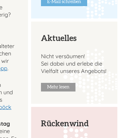
E-Mail schreiben
e
erig?
Aktuelles
lteter
ichen
Nicht versäumen!
 wir
Sei dabei und erlebe die
opp
.
Vielfalt unseres Angebots!
n
Mehr lesen
n und
s
böck
Rückenwind
stag
eine